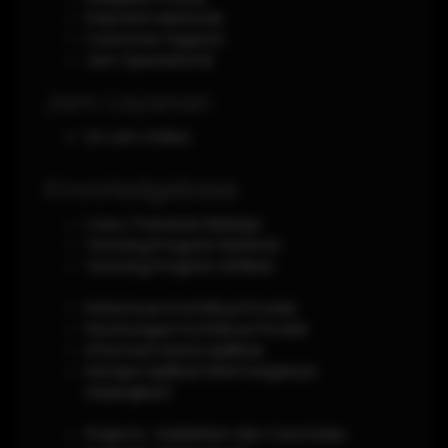
Payment Methods
Customer Support
Jam Operasional
Jam Layanan
24 Jam Online
Knowledgebase
Cara / Panduan Belanja
Tentang Program Referral
Tentang Program Affiliasi
Ketentuan Kontribusi Produk
Keuntungan Kontribusi Produk
Informasi Lisensi Aplikasi
Kenapa Aplikasi Disini harganya
terjangkau?
Projects : Kelebihan dan Cara Kerja