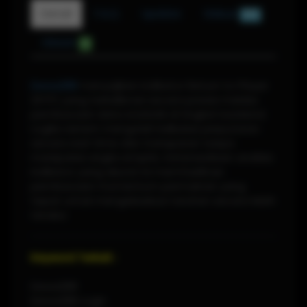
Detail
F.A.Q
Update
Diskusi
874
Ulasan
0
Dewa288
menyajikan indikator Return to Player
(RTP) yang terkalibrasi secara presisi melalui
pembacaan data statistik di tingkat backend.
Logika sistem mengolah kalkulasi perputaran
secara real-time dan transparan tanpa
manipulasi angka empiris. Ketersediaan analisis
indikator yang akurat ini memfasilitasi
pembacaan momentum permainan yang
tepat untuk mengeksekusi taruhan secara lebih
terukur.
Keyword Terkait :
Dewa288
Dewa288 Login